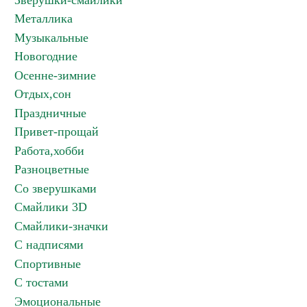
Зверушки-смайлики
Металлика
Музыкальные
Новогодние
Осенне-зимние
Отдых,сон
Праздничные
Привет-прощай
Работа,хобби
Разноцветные
Со зверушками
Смайлики 3D
Смайлики-значки
С надписями
Спортивные
С тостами
Эмоциональные