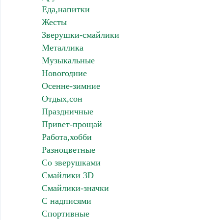
Еда,напитки
Жесты
Зверушки-смайлики
Металлика
Музыкальные
Новогодние
Осенне-зимние
Отдых,сон
Праздничные
Привет-прощай
Работа,хобби
Разноцветные
Со зверушками
Смайлики 3D
Смайлики-значки
С надписями
Спортивные