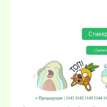
Стикер
↓ Скачат
« Предыдущая
1141
1142
1143
1144
1
|