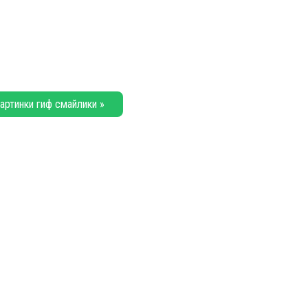
артинки гиф смайлики »