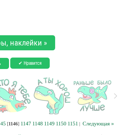
ы, наклейки »
✔ Нравится
ь
145
1147
1148
1149
1150
1151
Следующая »
[
1146
]
|