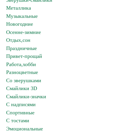
Зверушки-смайлики
Металлика
Музыкальные
Новогодние
Осенне-зимние
Отдых,сон
Праздничные
Привет-прощай
Работа,хобби
Разноцветные
Со зверушками
Смайлики 3D
Смайлики-значки
С надписями
Спортивные
С тостами
Эмоциональные