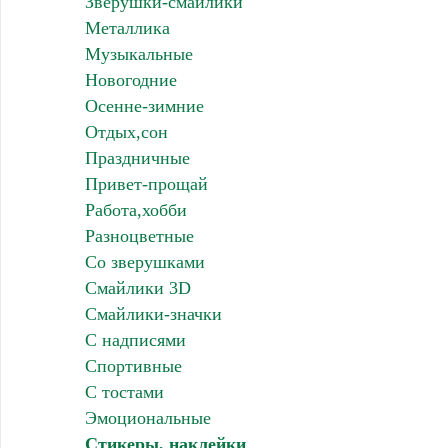
Зверушки-смайлики
Металлика
Музыкальные
Новогодние
Осенне-зимние
Отдых,сон
Праздничные
Привет-прощай
Работа,хобби
Разноцветные
Со зверушками
Смайлики 3D
Смайлики-значки
С надписями
Спортивные
С тостами
Эмоциональные
Стикеры, наклейки