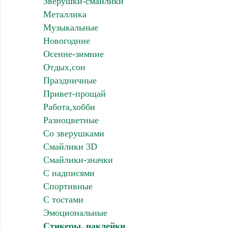
Зверушки-смайлики
Металлика
Музыкальные
Новогодние
Осенне-зимние
Отдых,сон
Праздничные
Привет-прощай
Работа,хобби
Разноцветные
Со зверушками
Смайлики 3D
Смайлики-значки
С надписями
Спортивные
С тостами
Эмоциональные
Стикеры, наклейки