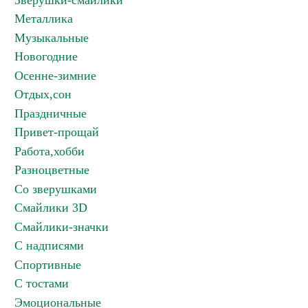
Зверушки-смайлики
Металлика
Музыкальные
Новогодние
Осенне-зимние
Отдых,сон
Праздничные
Привет-прощай
Работа,хобби
Разноцветные
Со зверушками
Смайлики 3D
Смайлики-значки
С надписями
Спортивные
С тостами
Эмоциональные