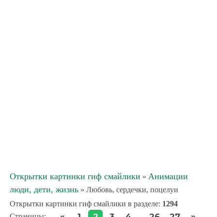
Открытки картинки гиф смайлики
Анимации
»
люди, дети, жизнь
» Любовь, сердечки, поцелуи
Открытки картинки гиф смайлики в разделе
:
1294
«
»
1
2
3
4
26
27
Страницы
:
...