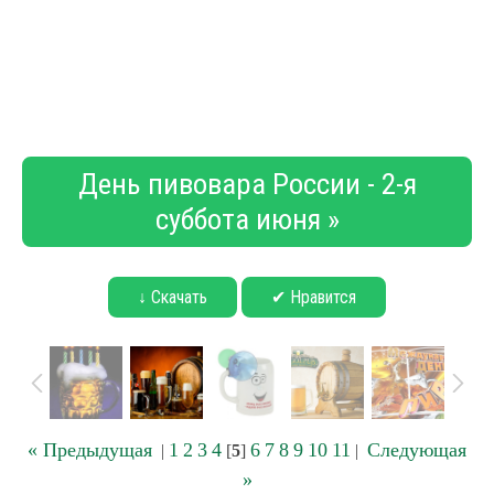
День пивовара России - 2-я
суббота июня »
↓ Скачать
✔ Нравится
« Предыдущая
1
2
3
4
6
7
8
9
10
11
Следующая
|
[
5
]
|
»