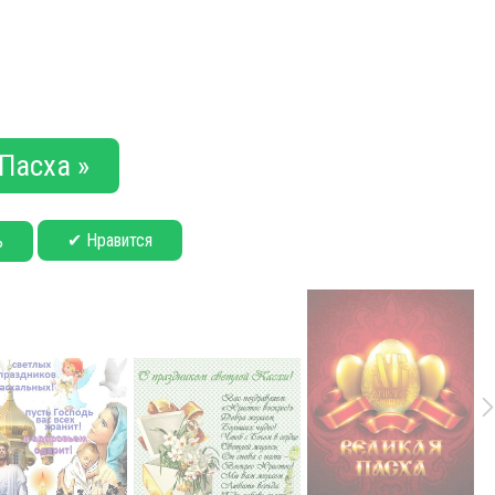
Пасха »
✔ Нравится
ь