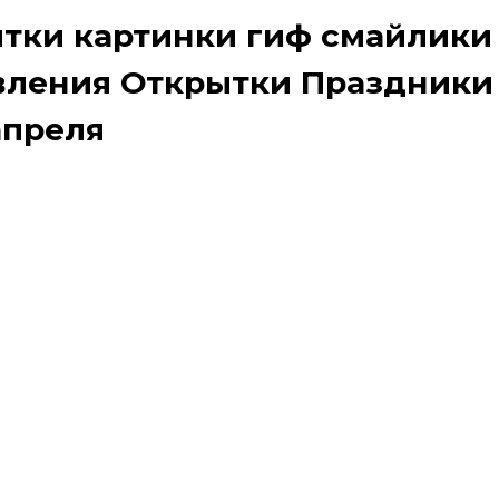
рытки картинки гиф смайлики
авления Открытки Праздники
апреля