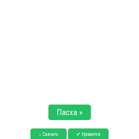
Пасха »
↓ Скачать
✔ Нравится