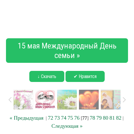
15 мая Международный День
семьи »
↓ Скачать
✔ Нравится
« Предыдущая
72
73
74
75
76
78
79
80
81
82
|
[
77
]
|
Следующая »