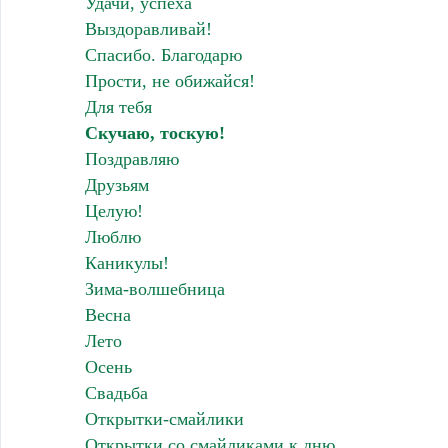
Удачи, успеха
Выздоравливай!
Спасибо. Благодарю
Прости, не обижайся!
Для тебя
Скучаю, тоскую!
Поздравляю
Друзьям
Целую!
Люблю
Каникулы!
Зима-волшебница
Весна
Лето
Осень
Свадьба
Открытки-смайлики
Открытки со смайликами к дню