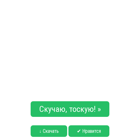
Скучаю, тоскую! »
↓ Скачать
✔ Нравится