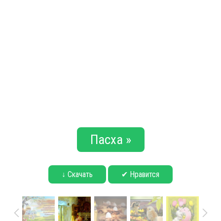
Пасха »
↓ Скачать
✔ Нравится