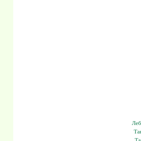
Леб
Та
Та