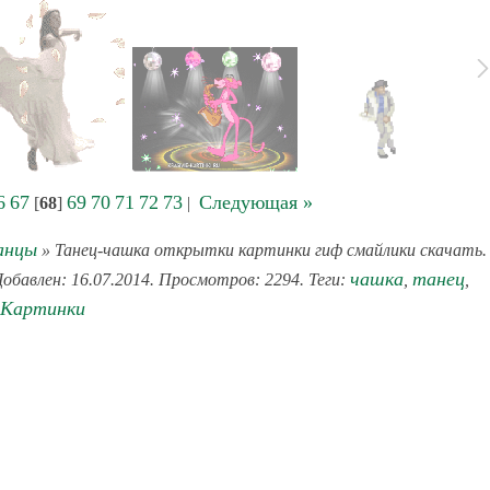
6
67
69
70
71
72
73
Следующая »
[
68
]
|
анцы
» Танец-чашка открытки картинки гиф смайлики скачать.
чашка
танец
Добавлен: 16.07.2014. Просмотров: 2294. Теги:
,
,
Картинки