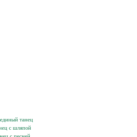
единый танец
нец с шляпой
нец с песней