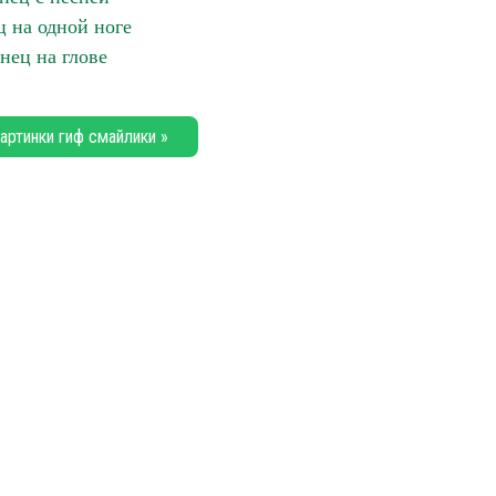
ц на одной ноге
нец на глове
артинки гиф смайлики »