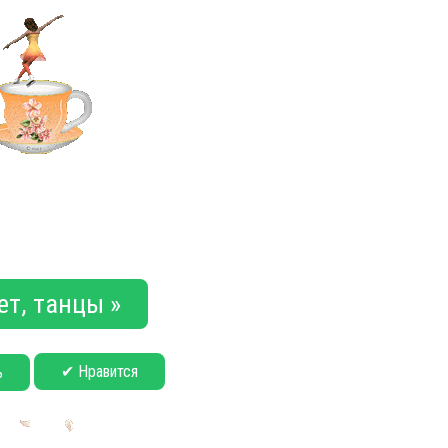
ет, танцы »
✔ Нравится
ь