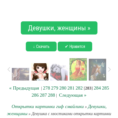
Девушки, женщины »
↓ Скачать
✔ Нравится
« Предыдущая
278
279
280
281
282
284
285
|
[
283
]
286
287
288
Следующая »
|
Открытки картинки гиф смайлики
Девушки,
»
женщины
» Девушка с хвостиками открытки картинки