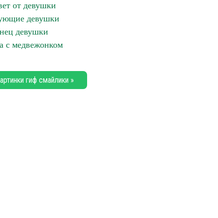
ет от девушки
ующие девушки
нец девушки
 с медвежонком
артинки гиф смайлики »