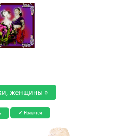
и, женщины »
✔ Нравится
ь