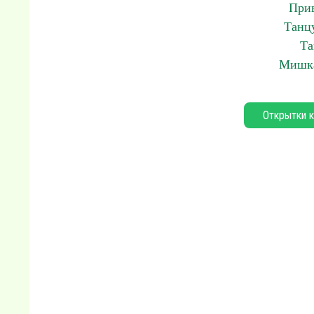
Прив
Танц
Та
Мишка
Открытки к