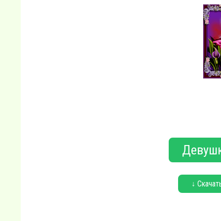
Девушк
↓ Скачат