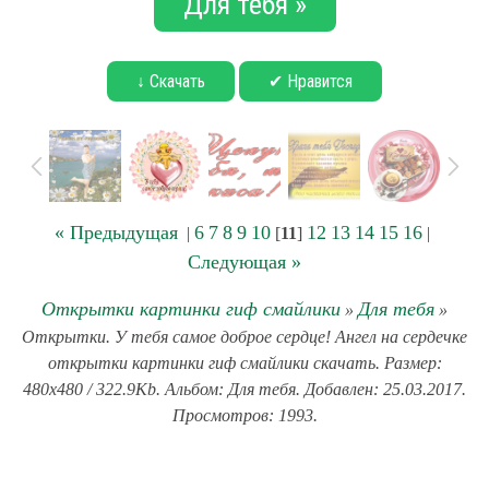
Для тебя »
↓ Скачать
✔ Нравится
« Предыдущая
6
7
8
9
10
12
13
14
15
16
|
[
11
]
|
Следующая »
Открытки картинки гиф смайлики
Для тебя
»
»
Открытки. У тебя самое доброе сердце! Ангел на сердечке
открытки картинки гиф смайлики скачать. Размер:
480x480 / 322.9Kb. Альбом: Для тебя. Добавлен: 25.03.2017.
Просмотров: 1993.