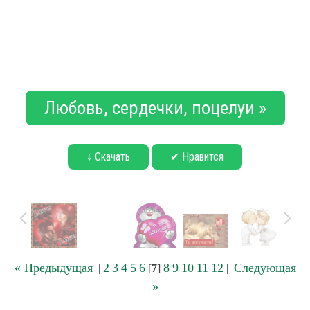
Любовь, сердечки, поцелуи »
↓ Скачать
✔ Нравится
« Предыдущая
2
3
4
5
6
8
9
10
11
12
Следующая
|
[
7
]
|
»