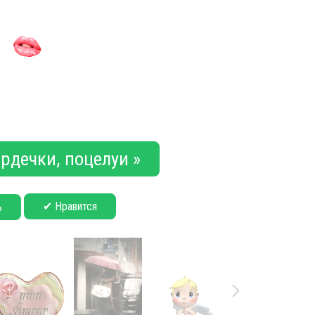
рдечки, поцелуи »
✔ Нравится
ь