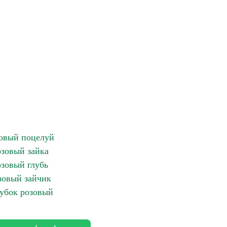
овый поцелуй
зовый зайка
озовый глубь
зовый зайчик
убок розовый