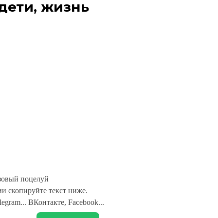
дети, жизнь
зовый поцелуй
и скопируйте текст ниже.
legram... ВКонтакте, Facebook...