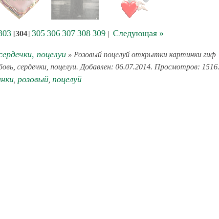
303
305
306
307
308
309
Следующая »
[
304
]
|
сердечки, поцелуи
» Розовый поцелуй открытки картинки гиф
овь, сердечки, поцелуи. Добавлен: 06.07.2014. Просмотров: 1516
нки
розовый
поцелуй
,
,