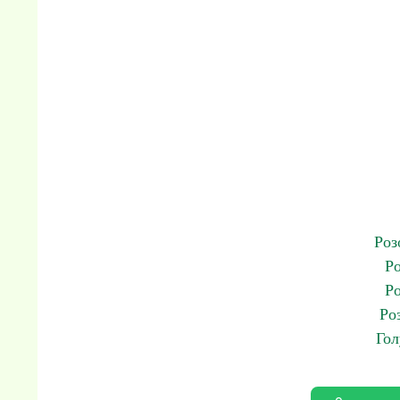
Роз
Ро
Р
Ро
Гол