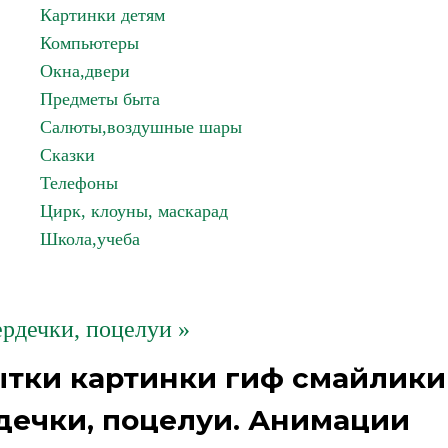
Картинки детям
Компьютеры
Окна,двери
Предметы быта
Салюты,воздушные шары
Сказки
Телефоны
Цирк, клоуны, маскарад
Школа,учеба
рдечки, поцелуи »
ытки картинки гиф смайлики
рдечки, поцелуи. Анимации