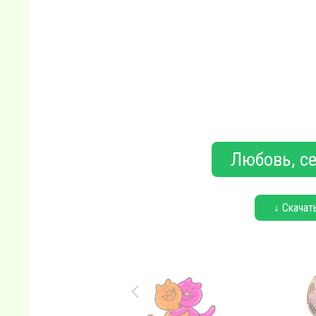
Любовь, се
↓ Скачат