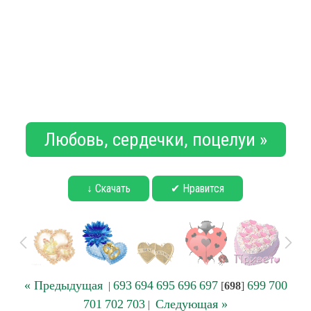
Любовь, сердечки, поцелуи »
↓ Скачать
✔ Нравится
« Предыдущая
693
694
695
696
697
699
700
|
[
698
]
701
702
703
Следующая »
|