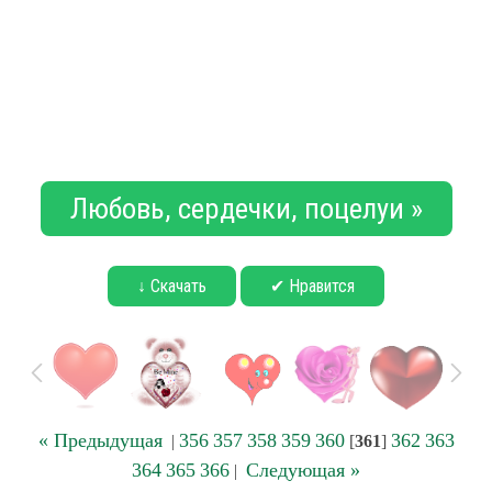
Любовь, сердечки, поцелуи »
↓ Скачать
✔ Нравится
« Предыдущая
356
357
358
359
360
362
363
|
[
361
]
364
365
366
Следующая »
|