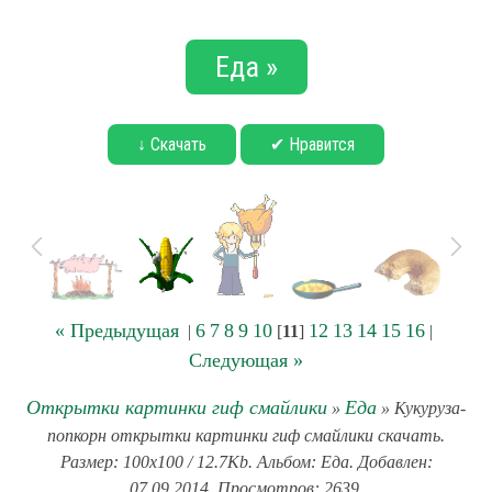
Еда »
↓ Скачать
✔ Нравится
« Предыдущая
6
7
8
9
10
12
13
14
15
16
|
[
11
]
|
Следующая »
Открытки картинки гиф смайлики
Еда
»
» Кукуруза-
попкорн открытки картинки гиф смайлики скачать.
Размер: 100x100 / 12.7Kb. Альбом: Еда. Добавлен:
07.09.2014. Просмотров: 2639.