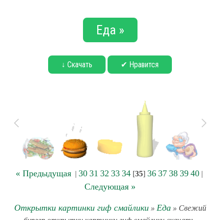
Еда »
↓ Скачать
✔ Нравится
« Предыдущая
30
31
32
33
34
36
37
38
39
40
|
[
35
]
|
Следующая »
Открытки картинки гиф смайлики
Еда
»
» Свежий