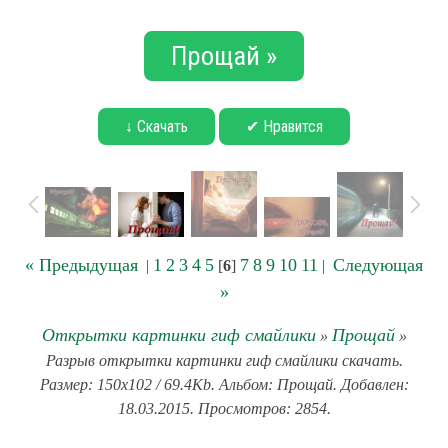
Прощай »
↓ Скачать
✔ Нравится
« Предыдущая
1
2
3
4
5
7
8
9
10
11
Следующая
|
[
6
]
|
»
Открытки картинки гиф смайлики
Прощай
»
»
Разрыв открытки картинки гиф смайлики скачать.
Размер: 150x102 / 69.4Kb. Альбом: Прощай. Добавлен:
18.03.2015. Просмотров: 2854.