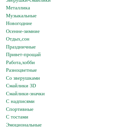
Зверушки-смайлики
Металлика
Музыкальные
Новогодние
Осенне-зимние
Отдых,сон
Праздничные
Привет-прощай
Работа,хобби
Разноцветные
Со зверушками
Смайлики 3D
Смайлики-значки
С надписями
Спортивные
С тостами
Эмоциональные