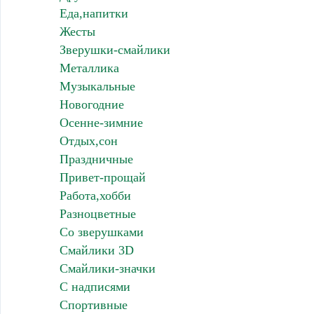
Еда,напитки
Жесты
Зверушки-смайлики
Металлика
Музыкальные
Новогодние
Осенне-зимние
Отдых,сон
Праздничные
Привет-прощай
Работа,хобби
Разноцветные
Со зверушками
Смайлики 3D
Смайлики-значки
С надписями
Спортивные