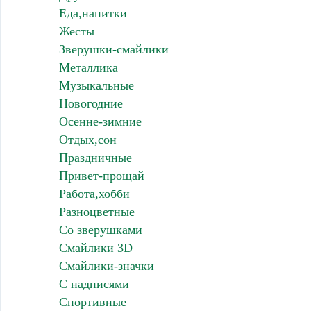
Еда,напитки
Жесты
Зверушки-смайлики
Металлика
Музыкальные
Новогодние
Осенне-зимние
Отдых,сон
Праздничные
Привет-прощай
Работа,хобби
Разноцветные
Со зверушками
Смайлики 3D
Смайлики-значки
С надписями
Спортивные