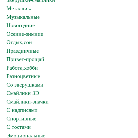
Зверушки-смайлики
Металлика
Музыкальные
Новогодние
Осенне-зимние
Отдых,сон
Праздничные
Привет-прощай
Работа,хобби
Разноцветные
Со зверушками
Смайлики 3D
Смайлики-значки
С надписями
Спортивные
С тостами
Эмоциональные