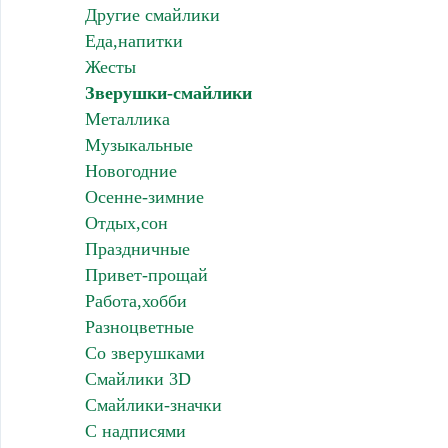
Другие смайлики
Еда,напитки
Жесты
Зверушки-смайлики
Металлика
Музыкальные
Новогодние
Осенне-зимние
Отдых,сон
Праздничные
Привет-прощай
Работа,хобби
Разноцветные
Со зверушками
Смайлики 3D
Смайлики-значки
С надписями