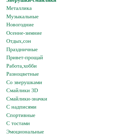
Зверушки-смайлики
Металлика
Музыкальные
Новогодние
Осенне-зимние
Отдых,сон
Праздничные
Привет-прощай
Работа,хобби
Разноцветные
Со зверушками
Смайлики 3D
Смайлики-значки
С надписями
Спортивные
С тостами
Эмоциональные