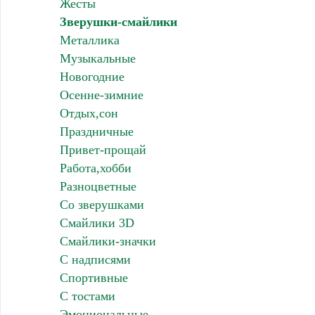
Жесты
Зверушки-смайлики
Металлика
Музыкальные
Новогодние
Осенне-зимние
Отдых,сон
Праздничные
Привет-прощай
Работа,хобби
Разноцветные
Со зверушками
Смайлики 3D
Смайлики-значки
С надписями
Спортивные
С тостами
Эмоциональные