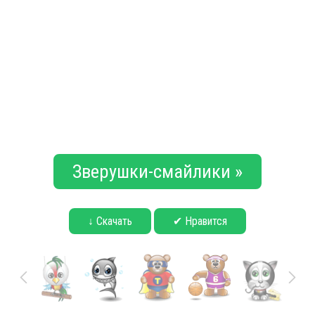
Зверушки-смайлики »
↓ Скачать
✔ Нравится