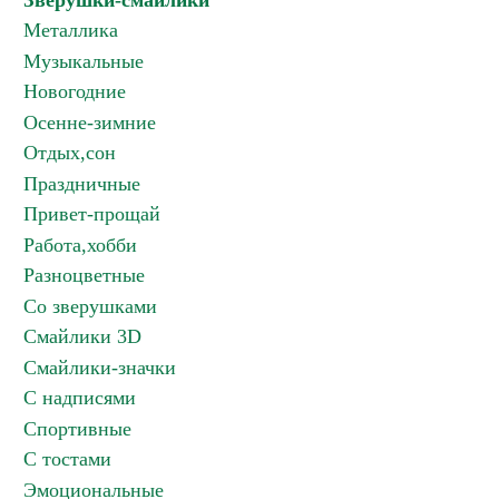
Зверушки-смайлики
Металлика
Музыкальные
Новогодние
Осенне-зимние
Отдых,сон
Праздничные
Привет-прощай
Работа,хобби
Разноцветные
Со зверушками
Смайлики 3D
Смайлики-значки
С надписями
Спортивные
С тостами
Эмоциональные