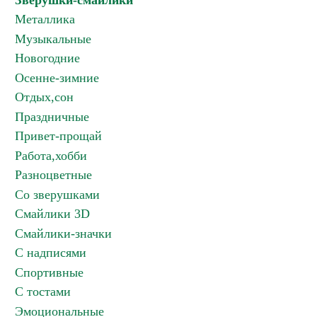
Зверушки-смайлики
Металлика
Музыкальные
Новогодние
Осенне-зимние
Отдых,сон
Праздничные
Привет-прощай
Работа,хобби
Разноцветные
Со зверушками
Смайлики 3D
Смайлики-значки
С надписями
Спортивные
С тостами
Эмоциональные