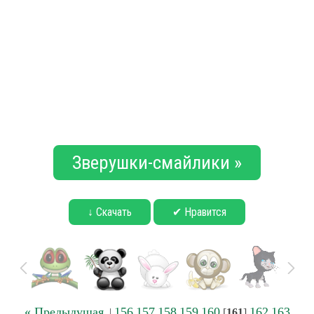
Зверушки-смайлики »
↓ Скачать
✔ Нравится
« Предыдущая
156
157
158
159
160
162
163
|
[
161
]