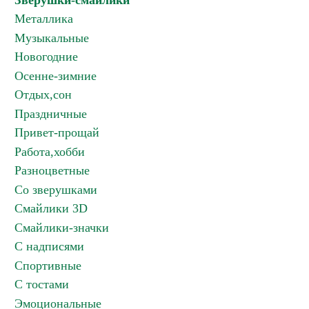
Зверушки-смайлики
Металлика
Музыкальные
Новогодние
Осенне-зимние
Отдых,сон
Праздничные
Привет-прощай
Работа,хобби
Разноцветные
Со зверушками
Смайлики 3D
Смайлики-значки
С надписями
Спортивные
С тостами
Эмоциональные