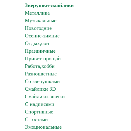
Зверушки-смайлики
Металлика
Музыкальные
Новогодние
Осенне-зимние
Отдых,сон
Праздничные
Привет-прощай
Работа,хобби
Разноцветные
Со зверушками
Смайлики 3D
Смайлики-значки
С надписями
Спортивные
С тостами
Эмоциональные