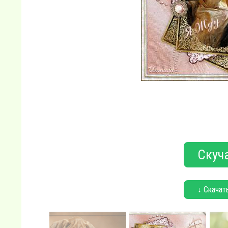
Скуча
↓ Скачат