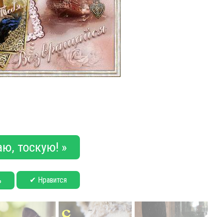
ю, тоскую! »
✔ Нравится
ь