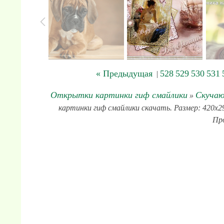
« Предыдущая
528
529
530
531
|
Открытки картинки гиф смайлики
Скучаю
»
картинки гиф смайлики скачать. Размер: 420x295
Про