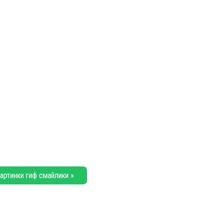
артинки гиф смайлики »