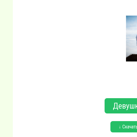
Девушк
↓ Скачат