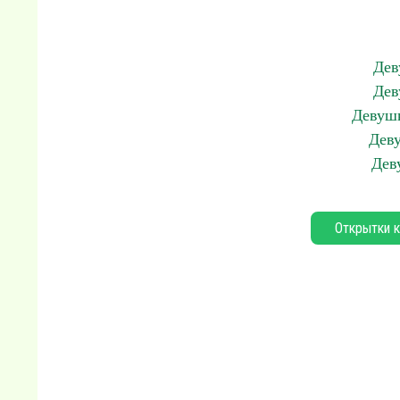
Дев
Дев
Девушк
Деву
Дев
Открытки к