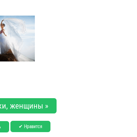
и, женщины »
✔ Нравится
ь