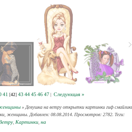
0
41
43
44
45
46
47
Следующая »
[
42
]
|
 женщины
» Девушка на ветру открытки картинки гиф смайлик
шки, женщины. Добавлен: 08.08.2014. Просмотров: 2782. Теги:
Ветру
Картинки
на
,
,