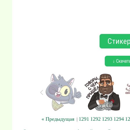
Стикер
↓ Скачат
« Предыдущая
1291
1292
1293
1294
1
|