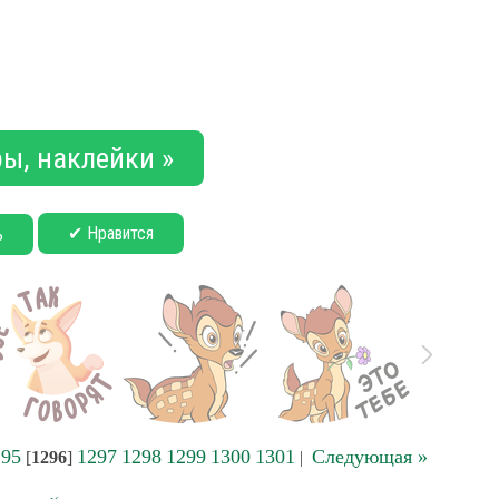
ы, наклейки »
✔ Нравится
ь
295
1297
1298
1299
1300
1301
Следующая »
[
1296
]
|