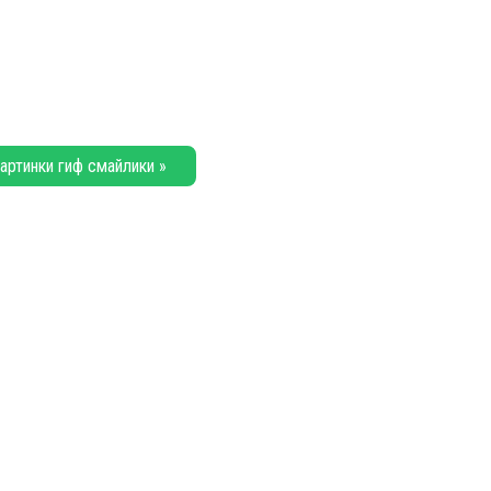
артинки гиф смайлики »