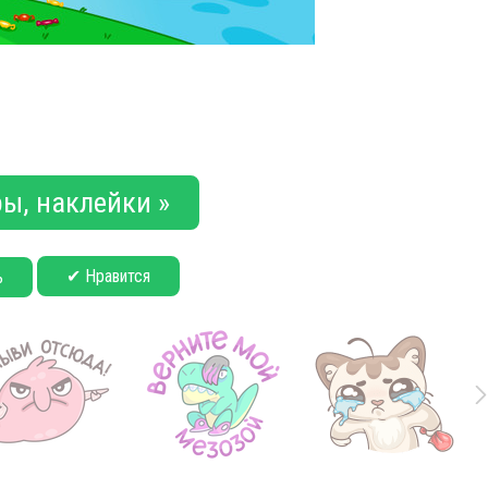
ы, наклейки »
✔ Нравится
ь