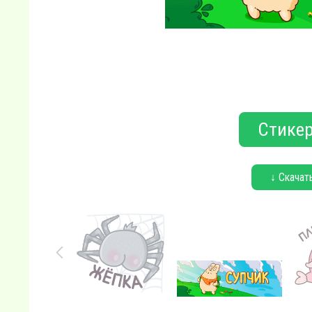
Стикер
↓ Скачат