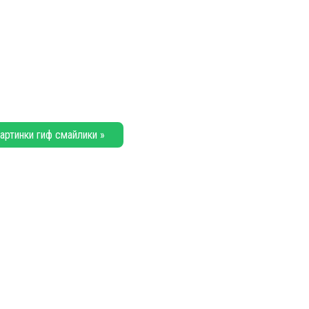
артинки гиф смайлики »